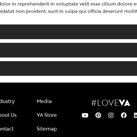
olor in reprehenderit in voluptate velit esse cillum dolore eu
idatat non proident, sunt in culpa qui officia deserunt molli
#LOVE
VA
dustry
Media
bout Us
VA Store
ontact
Sitemap