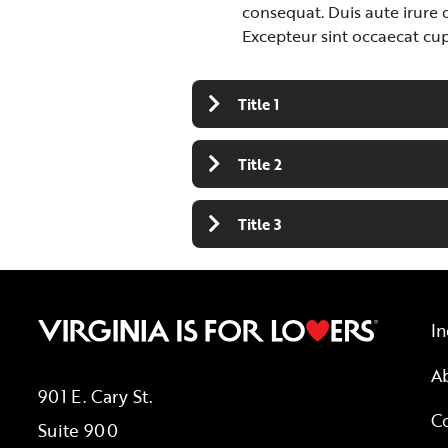
consequat. Duis aute irure d
Excepteur sint occaecat cup
Title 1
Title 2
Title 3
In
A
901 E. Cary St.
C
Suite 900