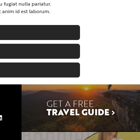
 fugiat nulla pariatur.
t anim id est laborum.
GET A FREE
TRAVEL GUIDE