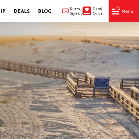
Enews
Travel
IP
DEALS
BLOG
Menu
Sign Up
Guide